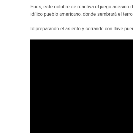
Pues, este octubre se reactiva el juego asesino d
idílico pueblo americano, donde sembrará el terror
Id preparando el asiento y cerrando con llave pue