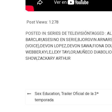
Post Views:
1.278
POSTED IN:
SERIES DE TELEVISIÓN
TAGGED :
AL
BARCLAY
,
ASESINO EN SERIE
,
BJORGVIN ARNAR
(VOICE)
,
DEVON LOPEZ
,
DEVON SAWA
,
FIONA DOU
WEBBER
,
KYLE
,
LEXY TAYLOR
,
MUÑECO DIABOLIC
SHOW
,
ZACKARY ARTHUR
Navegación
Sex Education, Trailer Oficial de la 3ª
de
temporada.
entradas