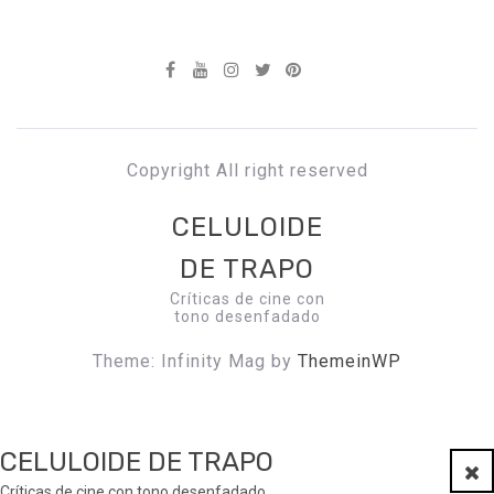
Copyright All right reserved
CELULOIDE
DE TRAPO
Críticas de cine con
tono desenfadado
Theme: Infinity Mag by
ThemeinWP
CELULOIDE DE TRAPO
Clo
Críticas de cine con tono desenfadado