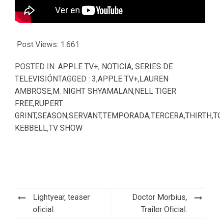
Post Views:
1.661
POSTED IN:
APPLE TV+
,
NOTICIA
,
SERIES DE
TELEVISIÓN
TAGGED :
3
,
APPLE TV+
,
LAUREN
AMBROSE
,
M. NIGHT SHYAMALAN
,
NELL TIGER
FREE
,
RUPERT
GRINT
,
SEASON
,
SERVANT
,
TEMPORADA
,
TERCERA
,
THIRTH
,
T
KEBBELL
,
TV SHOW
Navegación
Lightyear, teaser
Doctor Morbius,
de
oficial.
Trailer Oficial.