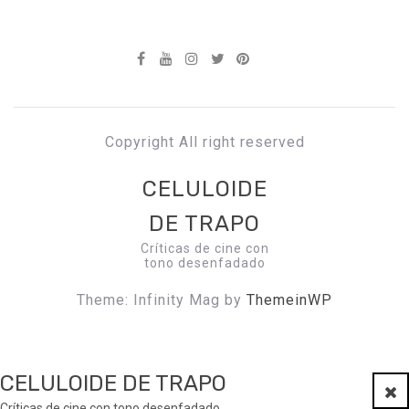
Copyright All right reserved
CELULOIDE
DE TRAPO
Críticas de cine con
tono desenfadado
Theme: Infinity Mag by
ThemeinWP
CELULOIDE DE TRAPO
Clo
Críticas de cine con tono desenfadado