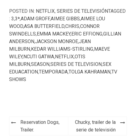
POSTED IN:
NETFLIX
,
SERIES DE TELEVISIÓN
TAGGED
:
3
,
3ª
,
ADAM GROFF
,
AIMEE GIBBS
,
AIMEE LOU
WOOD
,
ASA BUTTERFIELD
,
CHRIS
,
CONNOR
SWINDELLS
,
EMMA MACKEY
,
ERIC EFFIONG
,
GILLIAN
ANDERSON
,
JACKSON MONROE
,
JEAN
MILBURN
,
KEDAR WILLIAMS-STIRLING
,
MAEVE
WILEY
,
NCUTI GATWA
,
NETFLIX
,
OTIS
MILBURN
,
SEASON
,
SERIES DE TELEVISION
,
SEX
EDUACATION
,
TEMPORADA
,
TOLGA KAHRAMAN
,
TV
SHOWS
Navegación
Reservation Dogs,
Chucky, trailer de la
de
Trailer.
serie de televisión