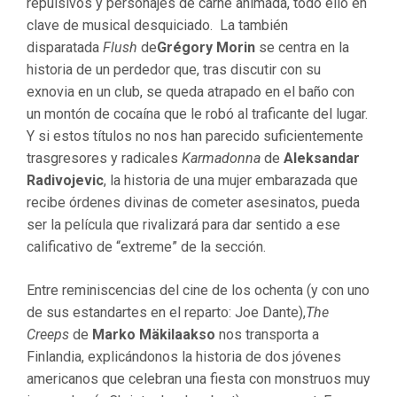
repulsivos y personajes de carne animada, todo ello en
clave de musical desquiciado. La también
disparatada
Flush
de
Grégory Morin
se centra en la
historia de un perdedor que, tras discutir con su
exnovia en un club, se queda atrapado en el baño con
un montón de cocaína que le robó al traficante del lugar.
Y si estos títulos no nos han parecido suficientemente
trasgresores y radicales
Karmadonna
de
Aleksandar
Radivojevic
, la historia de una mujer embarazada que
recibe órdenes divinas de cometer asesinatos, pueda
ser la película que rivalizará para dar sentido a ese
calificativo de “extreme” de la sección.
Entre reminiscencias del cine de los ochenta (y con uno
de sus estandartes en el reparto: Joe Dante),
The
Creeps
de
Marko Mäkilaakso
nos transporta a
Finlandia, explicándonos la historia de dos jóvenes
americanos que celebran una fiesta con monstruos muy