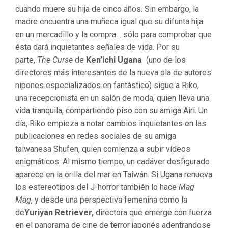
cuando muere su hija de cinco años. Sin embargo, la
madre encuentra una muñeca igual que su difunta hija
en un mercadillo y la compra… sólo para comprobar que
ésta dará inquietantes señales de vida. Por su
parte,
The Curse
de
Ken’ichi Ugana
(uno de los
directores más interesantes de la nueva ola de autores
nipones especializados en fantástico) sigue a Riko,
una recepcionista en un salón de moda, quien lleva una
vida tranquila, compartiendo piso con su amiga Airi. Un
día, Riko empieza a notar cambios inquietantes en las
publicaciones en redes sociales de su amiga
taiwanesa Shufen, quien comienza a subir vídeos
enigmáticos. Al mismo tiempo, un cadáver desfigurado
aparece en la orilla del mar en Taiwán. Si Ugana renueva
los estereotipos del J-horror también lo hace
Mag
Mag
, y desde una perspectiva femenina como la
de
Yuriyan Retriever,
directora que emerge con fuerza
en el panorama de cine de terror japonés adentrandose