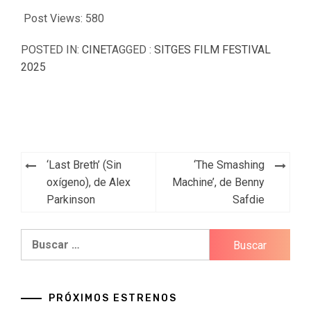
Post Views:
580
POSTED IN:
CINE
TAGGED :
SITGES FILM FESTIVAL
2025
Navegación
‘Last Breth’ (Sin
‘The Smashing
de
oxígeno), de Alex
Machine’, de Benny
Parkinson
Safdie
entradas
Buscar:
PRÓXIMOS ESTRENOS