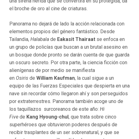
una sirena herida que se convertirá en su protegida, da
el broche de oro al cine de criaturas.
Panorama no dejará de lado la acción relacionada con
elementos propios del género fantástico. Desde
Tailandia,
Halabala
de
Eakasit Thairaat
se enfoca en
un grupo de policías que buscan a un brutal asesino en
un bosque donde pronto se darán cuenta de que guarda
un oscuro secreto. Por otra parte, la ciencia ficción con
alienígenas de por medio se manifiesta
en
Osiris
de
William Kaufman
, la cual sigue a un
equipo de las Fuerzas Especiales que despierta en una
nave sin recordar cómo llegaron ahí y son perseguidos
por extraterrestres. Panorama también acoge uno de
los taquillazos surcoreanos de este año:
Hi
Five
de
Kang Hyoung-chul
, que trata sobre cinco
superhéroes que obtuvieron poderes después de
recibir trasplantes de un ser sobrenatural, y que se