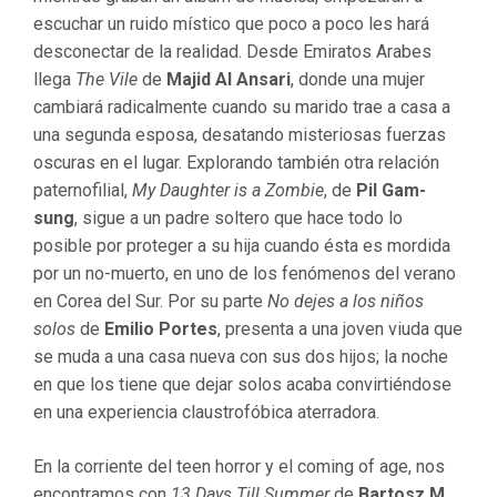
escuchar un ruido místico que poco a poco les hará
desconectar de la realidad. Desde Emiratos Arabes
llega
The Vile
de
Majid Al Ansari
, donde una mujer
cambiará radicalmente cuando su marido trae a casa a
una segunda esposa, desatando misteriosas fuerzas
oscuras en el lugar. Explorando también otra relación
paternofilial,
My Daughter is a Zombie
, de
Pil Gam-
sung
, sigue a un padre soltero que hace todo lo
posible por proteger a su hija cuando ésta es mordida
por un no-muerto, en uno de los fenómenos del verano
en Corea del Sur. Por su parte
No dejes a los niños
solos
de
Emilio Portes
, presenta a una joven viuda que
se muda a una casa nueva con sus dos hijos; la noche
en que los tiene que dejar solos acaba convirtiéndose
en una experiencia claustrofóbica aterradora.
En la corriente del teen horror y el coming of age, nos
encontramos con
13 Days Till Summer
de
Bartosz M.