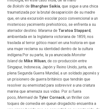
mitología, en este caso india, de la mano
de
Bokshi
de
Bharghav Saikia
, que sigue a una chica
traumatizada por la brutal desaparición de su madre
que, en una excursión escolar poco convencional a un
misterioso yacimiento prehistórico, se enfrenta a su
aterrador destino.
Marama
de
Taratoa Stappard
,
ambientada en la Inglaterra victoriana de 1859, nos
traslada al terror gótico maorí en una historia en que
una mujer reclama su identidad dentro de la cultura
indígena.Por su parte, la ya anunciada
Monster
Island
de
Mike Wiluan
, de
co-producción entre
Singapur, Indonesia, Japón y Reino Unido, junta, en
plena Segunda Guerra Mundial, a un soldado japonés y
un prisionero de guerra británico que tendrán que
resolver su enemistad para sobrevivir a una criatura
marina que amenaza sus vidas. Por si fuera
poco,
Mermaid
de
Tyler Cornack
, un thriller con
toques de comedia en queun drogadicto encuentra a