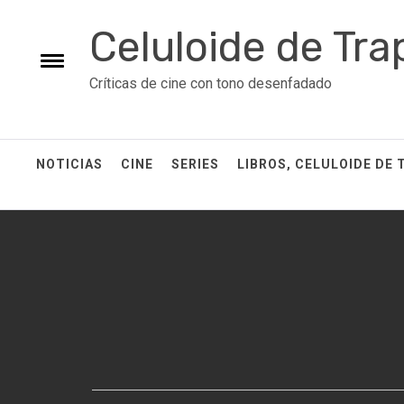
Skip
Celuloide de Tra
to
content
Toggle
Críticas de cine con tono desenfadado
menu
NOTICIAS
CINE
SERIES
LIBROS, CELULOIDE DE 