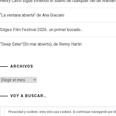
Henry Cavill sigue viviendo el sueño de cualquier fan de Warh
“La ventana abierta” de Ana Graciani
Sitges Film Festival 2026.. un primer bocado…
“Deep Eater”(En mar abierto), de Renny Harlin
ARCHIVOS
Archivos
VOY A BUSCAR…
Buscar:
Privacidad y cookies: este sitio usa cookies. Si continúas navegando por é