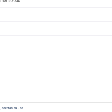
ammer 40.000
l, aceptas su uso.