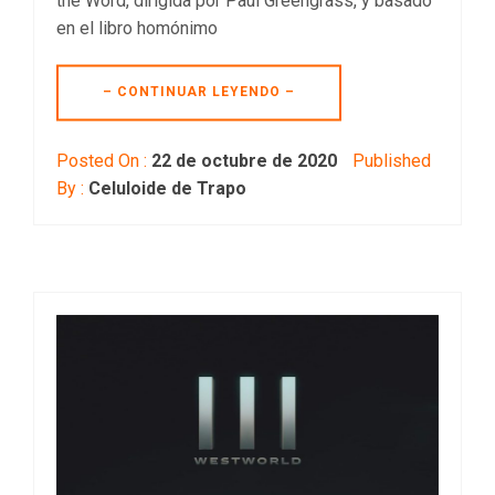
the Word, dirigida por Paul Greengrass, y basado
en el libro homónimo
– CONTINUAR LEYENDO –
Posted On :
22 de octubre de 2020
Published
By :
Celuloide de Trapo