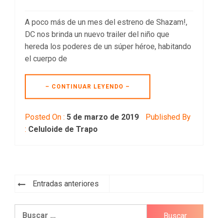
A poco más de un mes del estreno de Shazam!,
DC nos brinda un nuevo trailer del niño que
hereda los poderes de un súper héroe, habitando
el cuerpo de
– CONTINUAR LEYENDO –
Posted On :
5 de marzo de 2019
Published By
:
Celuloide de Trapo
Navegación
Entradas anteriores
de
Buscar:
entradas