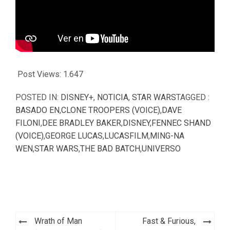
Post Views:
1.647
POSTED IN:
DISNEY+
,
NOTICIA
,
STAR WARS
TAGGED :
BASADO EN
,
CLONE TROOPERS (VOICE)
,
DAVE
FILONI
,
DEE BRADLEY BAKER
,
DISNEY
,
FENNEC SHAND
(VOICE)
,
GEORGE LUCAS
,
LUCASFILM
,
MING-NA
WEN
,
STAR WARS
,
THE BAD BATCH
,
UNIVERSO
Navegación
Wrath of Man
Fast & Furious,