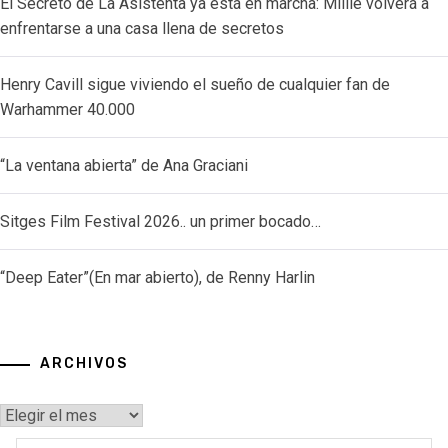
El Secreto de La Asistenta ya está en marcha: Millie volverá a
enfrentarse a una casa llena de secretos
Henry Cavill sigue viviendo el sueño de cualquier fan de
Warhammer 40.000
“La ventana abierta” de Ana Graciani
Sitges Film Festival 2026.. un primer bocado…
“Deep Eater”(En mar abierto), de Renny Harlin
ARCHIVOS
Archivos