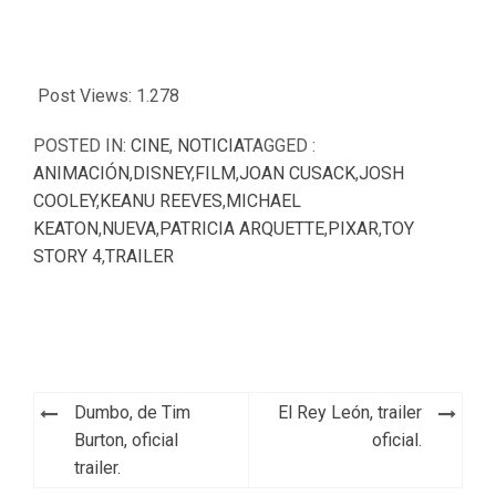
Post Views:
1.278
POSTED IN:
CINE
,
NOTICIA
TAGGED :
ANIMACIÓN
,
DISNEY
,
FILM
,
JOAN CUSACK
,
JOSH
COOLEY
,
KEANU REEVES
,
MICHAEL
KEATON
,
NUEVA
,
PATRICIA ARQUETTE
,
PIXAR
,
TOY
STORY 4
,
TRAILER
Navegación
Dumbo, de Tim
El Rey León, trailer
de
Burton, oficial
oficial.
trailer.
entradas