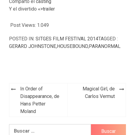
Comparto el
casting
Y el divertido
«>trailer
Post Views:
1.049
POSTED IN:
SITGES FILM FESTIVAL 2014
TAGGED :
GERARD JOHNSTONE
,
HOUSEBOUND
,
PARANORMAL
Navegación
In Order of
Magical Girl, de
de
Disappearance, de
Carlos Vermut
Hans Petter
entradas
Moland
Buscar: