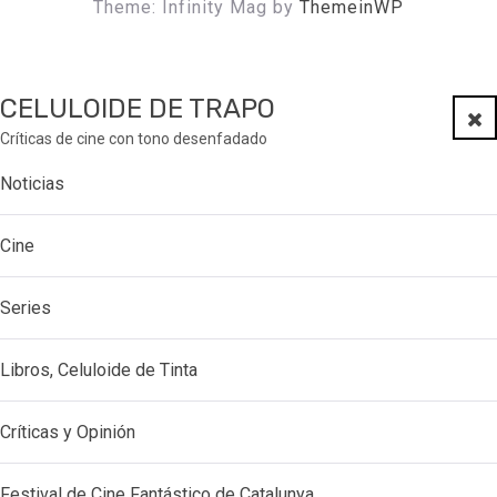
Theme: Infinity Mag by
ThemeinWP
CELULOIDE DE TRAPO
Clo
Críticas de cine con tono desenfadado
Noticias
Cine
Series
Libros, Celuloide de Tinta
Críticas y Opinión
Festival de Cine Fantástico de Catalunya