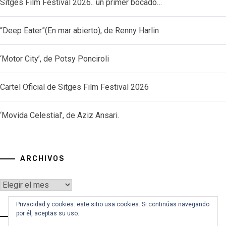
Sitges Film Festival 2026.. un primer bocado…
“Deep Eater”(En mar abierto), de Renny Harlin
‘Motor City’, de Potsy Ponciroli
Cartel Oficial de Sitges Film Festival 2026
‘Movida Celestial’, de Aziz Ansari.
ARCHIVOS
Archivos
Privacidad y cookies: este sitio usa cookies. Si continúas navegando
por él, aceptas su uso.
VOY A BUSCAR…