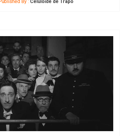
ublished By :
Celuloide de Trapo