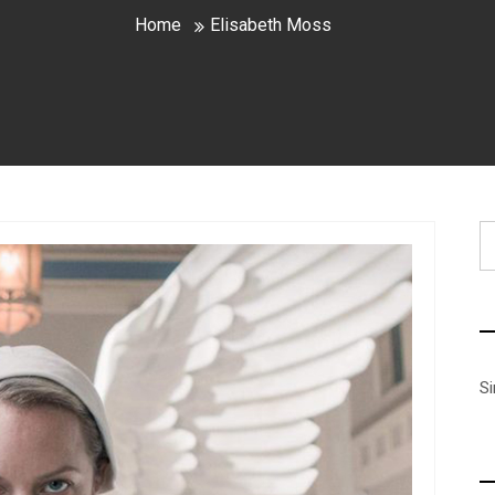
Home
Elisabeth Moss
B
S