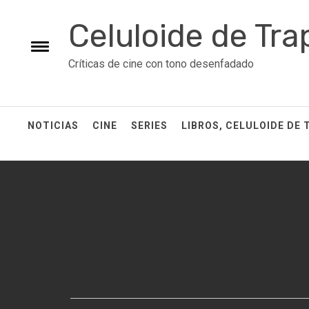
Skip
Celuloide de Tra
to
content
Toggle
Críticas de cine con tono desenfadado
menu
NOTICIAS
CINE
SERIES
LIBROS, CELULOIDE DE 