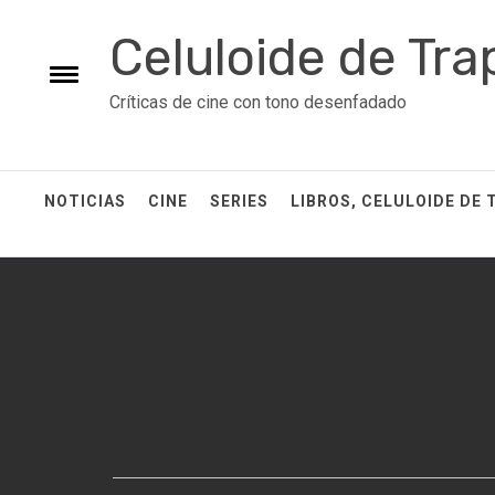
Skip
Celuloide de Tra
to
content
Toggle
Críticas de cine con tono desenfadado
menu
NOTICIAS
CINE
SERIES
LIBROS, CELULOIDE DE 