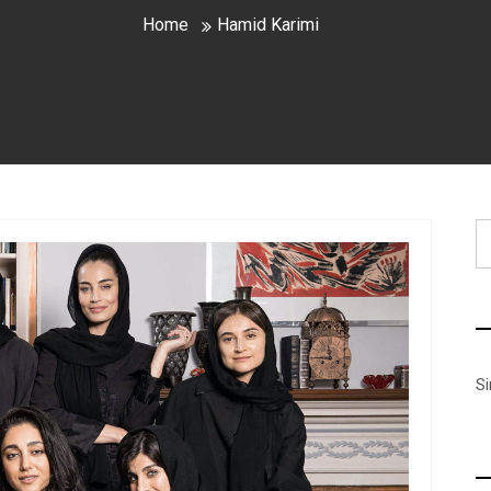
Home
Hamid Karimi
B
S