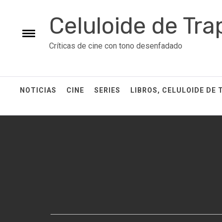
Skip
Celuloide de Tra
to
content
Toggle
Críticas de cine con tono desenfadado
menu
NOTICIAS
CINE
SERIES
LIBROS, CELULOIDE DE 