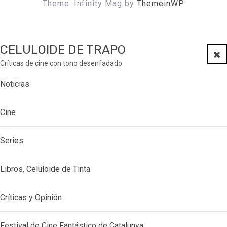
Theme: Infinity Mag by
ThemeinWP
CELULOIDE DE TRAPO
Clo
Críticas de cine con tono desenfadado
Noticias
Cine
Series
Libros, Celuloide de Tinta
Críticas y Opinión
Festival de Cine Fantástico de Catalunya