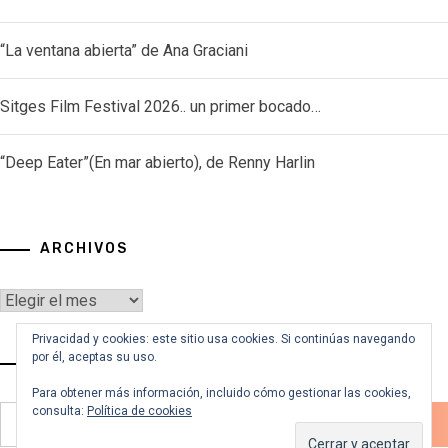
“La ventana abierta” de Ana Graciani
Sitges Film Festival 2026.. un primer bocado…
“Deep Eater”(En mar abierto), de Renny Harlin
ARCHIVOS
Archivos
Privacidad y cookies: este sitio usa cookies. Si continúas navegando
por él, aceptas su uso.
VOY A BUSCAR…
Para obtener más información, incluido cómo gestionar las cookies,
consulta:
Política de cookies
Buscar: