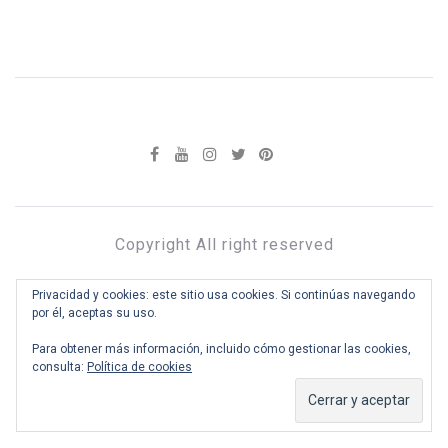
Copyright All right reserved
CELULOIDE
Privacidad y cookies: este sitio usa cookies. Si continúas navegando
por él, aceptas su uso.
DE TRAPO
Para obtener más información, incluido cómo gestionar las cookies,
Críticas de cine con
consulta:
Política de cookies
tono desenfadado
Theme: Infinity Mag by
ThemeinWP