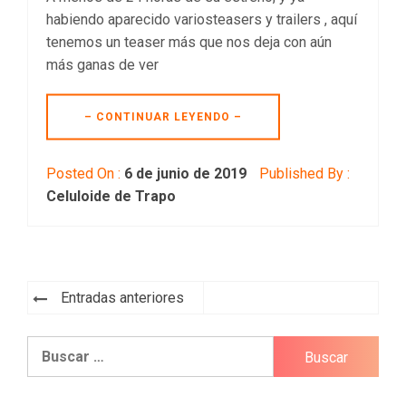
habiendo aparecido variosteasers y trailers , aquí
tenemos un teaser más que nos deja con aún
más ganas de ver
– CONTINUAR LEYENDO –
Posted On :
6 de junio de 2019
Published By :
Celuloide de Trapo
Navegación
Entradas anteriores
de
Buscar:
entradas