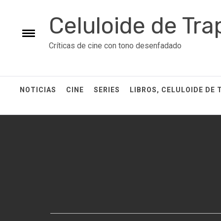
Skip
Celuloide de Tra
to
content
Toggle
Críticas de cine con tono desenfadado
menu
NOTICIAS
CINE
SERIES
LIBROS, CELULOIDE DE 