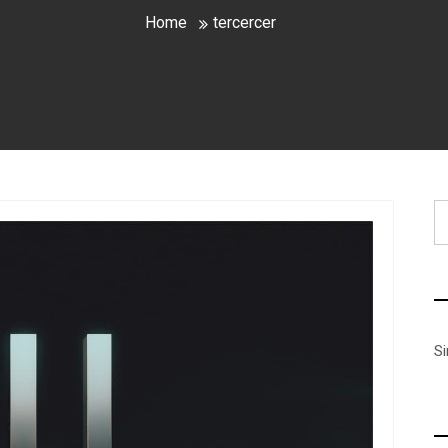
Home
tercercer
B
S