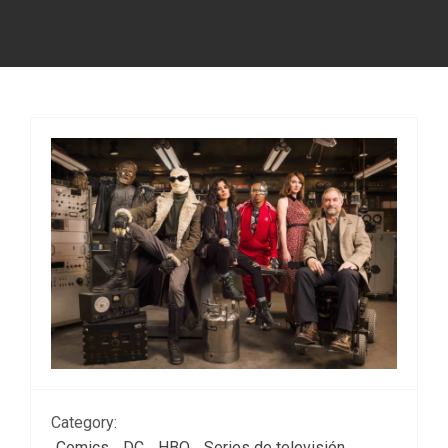
Category:
Comics
DC
HBO
Series de televisión