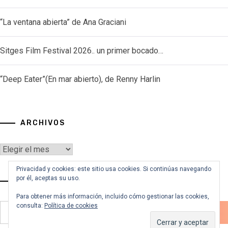
“La ventana abierta” de Ana Graciani
Sitges Film Festival 2026.. un primer bocado…
“Deep Eater”(En mar abierto), de Renny Harlin
ARCHIVOS
Archivos
Privacidad y cookies: este sitio usa cookies. Si continúas navegando
por él, aceptas su uso.
VOY A BUSCAR…
Para obtener más información, incluido cómo gestionar las cookies,
consulta:
Política de cookies
Buscar: