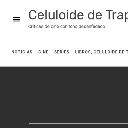
Skip
Celuloide de Tra
to
content
Toggle
Críticas de cine con tono desenfadado
menu
NOTICIAS
CINE
SERIES
LIBROS, CELULOIDE DE 