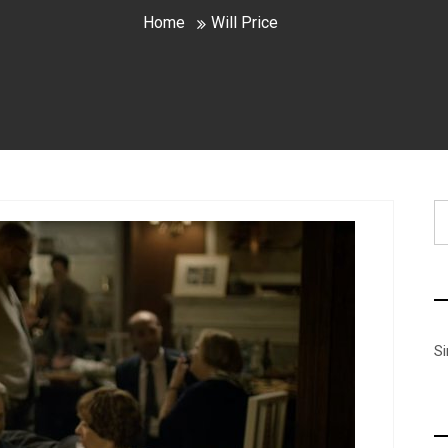
Home
Will Price
B
S