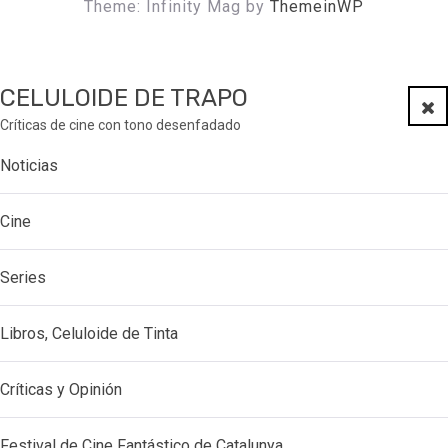
Theme: Infinity Mag by
ThemeinWP
CELULOIDE DE TRAPO
Clo
Críticas de cine con tono desenfadado
Noticias
Cine
Series
Libros, Celuloide de Tinta
Críticas y Opinión
Festival de Cine Fantástico de Catalunya