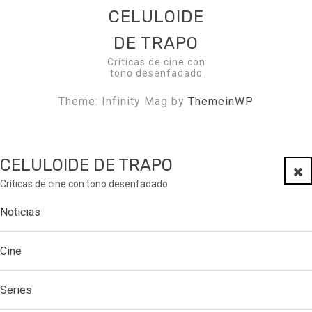
CELULOIDE
DE TRAPO
Críticas de cine con
tono desenfadado
Theme: Infinity Mag by
ThemeinWP
CELULOIDE DE TRAPO
Clo
Críticas de cine con tono desenfadado
Noticias
Cine
Series