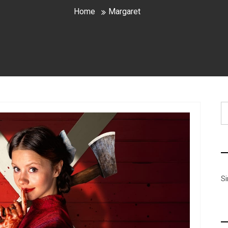
Home
Margaret
B
S