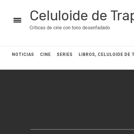
Skip
Celuloide de Tra
to
content
Toggle
Críticas de cine con tono desenfadado
menu
NOTICIAS
CINE
SERIES
LIBROS, CELULOIDE DE 