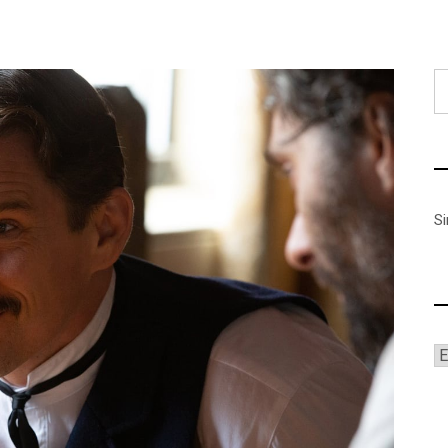
B
S
A