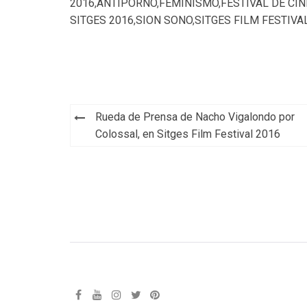
2016
,
ANTIPORNO
,
FEMINISMO
,
FESTIVAL DE CI
SITGES 2016
,
SION SONO
,
SITGES FILM FESTIVA
Navegación
Rueda de Prensa de Nacho Vigalondo por
de
Colossal, en Sitges Film Festival 2016
entradas