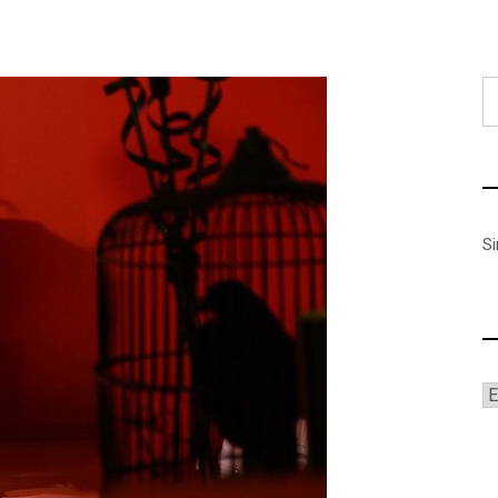
B
S
A