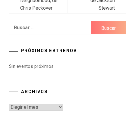
de
Neighborhood, de
de Jackson
Chris Peckover
Stewart
entradas
Buscar:
PRÓXIMOS ESTRENOS
Sin eventos próximos
ARCHIVOS
Archivos