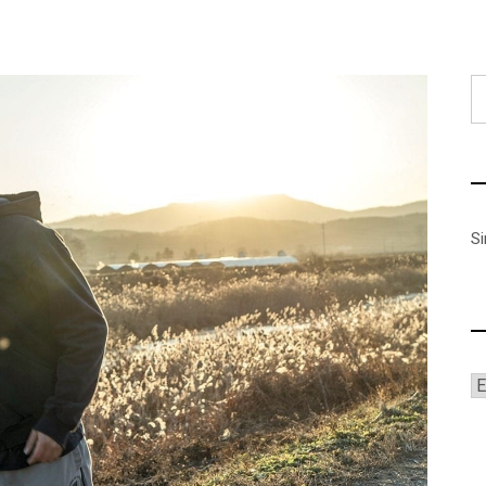
B
S
A