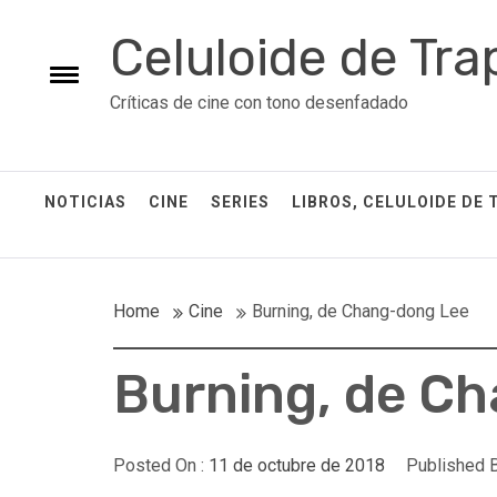
Skip
Celuloide de Tra
to
content
Toggle
Críticas de cine con tono desenfadado
menu
NOTICIAS
CINE
SERIES
LIBROS, CELULOIDE DE 
Home
Cine
Burning, de Chang-dong Lee
Burning, de C
Posted On :
11 de octubre de 2018
Published B