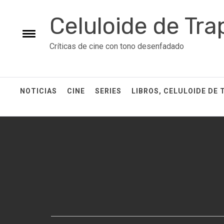
Skip
Celuloide de Tra
to
content
Toggle
Críticas de cine con tono desenfadado
menu
NOTICIAS
CINE
SERIES
LIBROS, CELULOIDE DE 