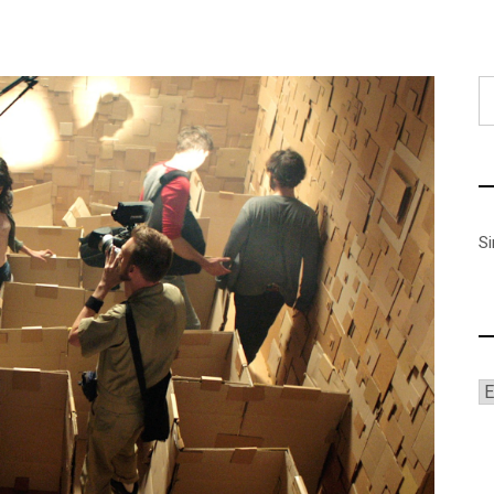
B
S
A