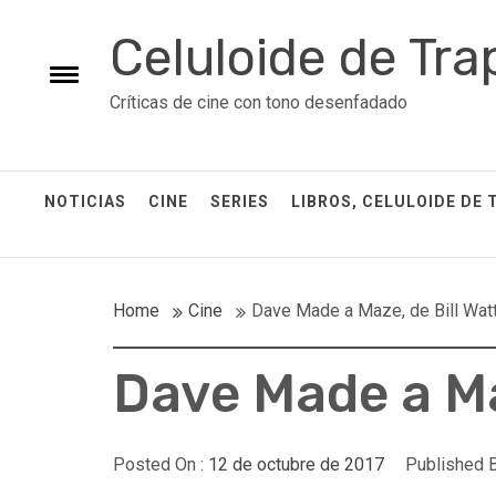
Skip
Celuloide de Tra
to
content
Toggle
Críticas de cine con tono desenfadado
menu
NOTICIAS
CINE
SERIES
LIBROS, CELULOIDE DE 
Home
Cine
Dave Made a Maze, de Bill Wat
Dave Made a Ma
Posted On :
12 de octubre de 2017
Published B