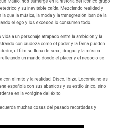
ique Maillo, nos sumerge en la historia del icónico grupo
teórico y su inevitable caída. Mezclando realidad y
n la que la música, la moda y la transgresión iban de la
cuando el ego y los excesos lo consumen todo.
 vida a un personaje atrapado entre la ambición y la
ostrando con crudeza cómo el poder y la fama pueden
edor, el film se llena de sexo, drogas y la música
 reflejando un mundo donde el placer y el negocio se
a con el mito y la realidad, Disco, Ibiza, Locomía no es
ena española con sus abanicos y su estilo único, sino
derse en la vorágine del éxito.
s recuerda muchas cosas del pasado recordadas y