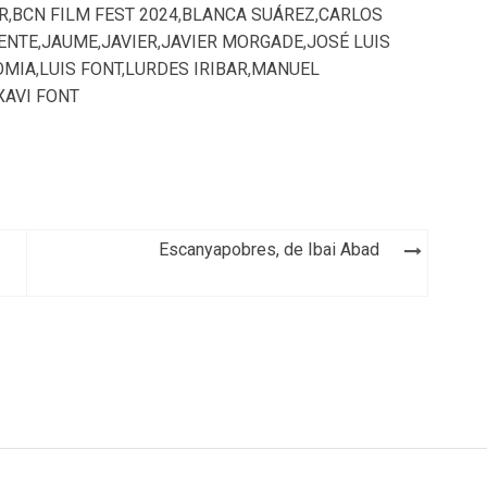
R
,
BCN FILM FEST 2024
,
BLANCA SUÁREZ
,
CARLOS
ENTE
,
JAUME
,
JAVIER
,
JAVIER MORGADE
,
JOSÉ LUIS
OMIA
,
LUIS FONT
,
LURDES IRIBAR
,
MANUEL
XAVI FONT
Escanyapobres, de Ibai Abad