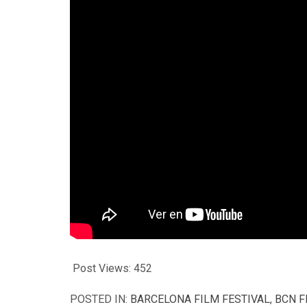
Post Views:
452
POSTED IN:
BARCELONA FILM FESTIVAL
,
BCN F