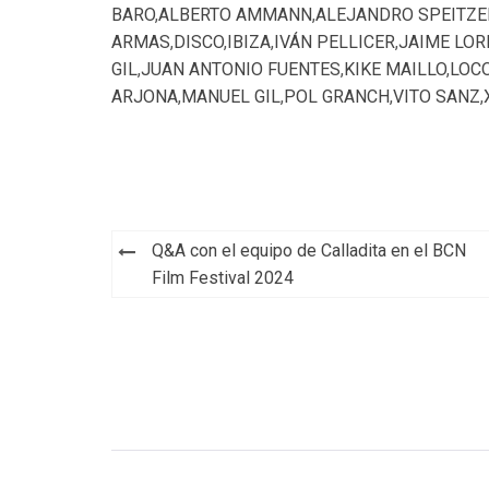
BARO
,
ALBERTO AMMANN
,
ALEJANDRO SPEITZE
ARMAS
,
DISCO
,
IBIZA
,
IVÁN PELLICER
,
JAIME LOR
GIL
,
JUAN ANTONIO FUENTES
,
KIKE MAILLO
,
LOC
ARJONA
,
MANUEL GIL
,
POL GRANCH
,
VITO SANZ
,
Navegación
Q&A con el equipo de Calladita en el BCN
de
Film Festival 2024
entradas