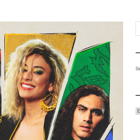
B
S
A