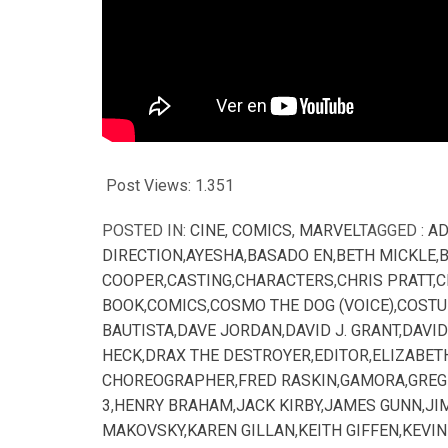
Post Views:
1.351
POSTED IN:
CINE
,
COMICS
,
MARVEL
TAGGED :
A
DIRECTION
,
AYESHA
,
BASADO EN
,
BETH MICKLE
,
B
COOPER
,
CASTING
,
CHARACTERS
,
CHRIS PRATT
,
C
BOOK
,
COMICS
,
COSMO THE DOG (VOICE)
,
COSTU
BAUTISTA
,
DAVE JORDAN
,
DAVID J. GRANT
,
DAVID
HECK
,
DRAX THE DESTROYER
,
EDITOR
,
ELIZABET
CHOREOGRAPHER
,
FRED RASKIN
,
GAMORA
,
GREG
3
,
HENRY BRAHAM
,
JACK KIRBY
,
JAMES GUNN
,
JI
MAKOVSKY
,
KAREN GILLAN
,
KEITH GIFFEN
,
KEVIN