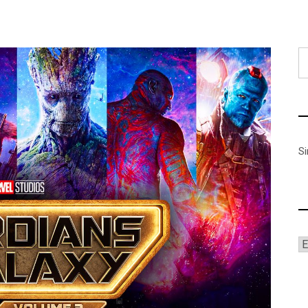
B
S
A