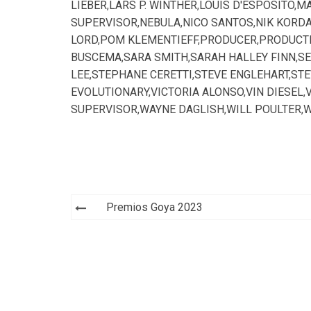
LIEBER
,
LARS P. WINTHER
,
LOUIS D'ESPOSITO
,
MA
SUPERVISOR
,
NEBULA
,
NICO SANTOS
,
NIK KORD
LORD
,
POM KLEMENTIEFF
,
PRODUCER
,
PRODUCTI
BUSCEMA
,
SARA SMITH
,
SARAH HALLEY FINN
,
S
LEE
,
STEPHANE CERETTI
,
STEVE ENGLEHART
,
STE
EVOLUTIONARY
,
VICTORIA ALONSO
,
VIN DIESEL
,
SUPERVISOR
,
WAYNE DAGLISH
,
WILL POULTER
,
W
Navegación
Premios Goya 2023
de
entradas