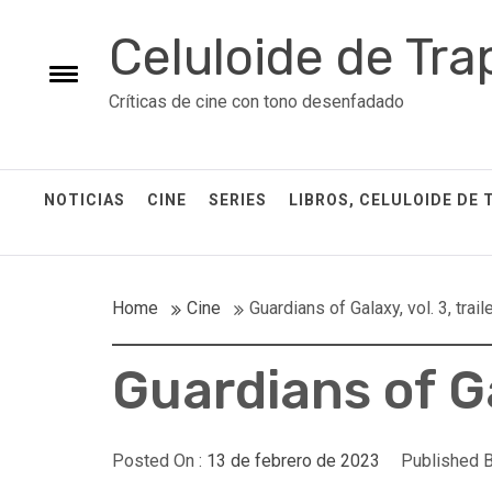
Skip
Celuloide de Tra
to
content
Toggle
Críticas de cine con tono desenfadado
menu
NOTICIAS
CINE
SERIES
LIBROS, CELULOIDE DE 
Home
Cine
Guardians of Galaxy, vol. 3, traile
Guardians of Gal
Posted On :
13 de febrero de 2023
Published B