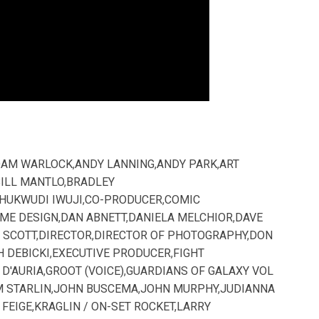
DAM WARLOCK
,
ANDY LANNING
,
ANDY PARK
,
ART
ILL MANTLO
,
BRADLEY
HUKWUDI IWUJI
,
CO-PRODUCER
,
COMIC
ME DESIGN
,
DAN ABNETT
,
DANIELA MELCHIOR
,
DAVE
 SCOTT
,
DIRECTOR
,
DIRECTOR OF PHOTOGRAPHY
,
DON
H DEBICKI
,
EXECUTIVE PRODUCER
,
FIGHT
 D'AURIA
,
GROOT (VOICE)
,
GUARDIANS OF GALAXY VOL
M STARLIN
,
JOHN BUSCEMA
,
JOHN MURPHY
,
JUDIANNA
 FEIGE
,
KRAGLIN / ON-SET ROCKET
,
LARRY