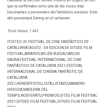
clausurar la sección Noves Visions en Sitges, un film
que la confirmaba como una de las voces más
fascinantes y personales del fantástico europeo. Este
año presentará
Earwig
en el certamen.
Post Views:
1.441
POSTED IN:
FESTIVAL DE CINE FANTÁSTICO DE
CATALUNYA
TAGGED :
54 EDICION
,
54 SITGES FILM
FESTIVAL
,
AWARDS
,
BELÉN RUEDA
,
CARLOS
SAURA
,
FESTIVAL INTERNACIONAL DE CINE
FANTÁSTICO DE CATALUNYA 2021
,
FESTIVAL
INTERNACIONAL DE CINEMA FANTÀSTIC DE
CATALUNYA
2021
,
HONORÍFICOS
,
LISTA
,
LISTADO
,
MAMORU
HOSODA
,
MAQUINA DEL
TEMPS
,
NOSFERATU
,
PREMIOS
,
SITES FILM FESTIVAL
2021
,
SITGES FILM FESTIVAL
,
SITGES FILM FESTIVAL