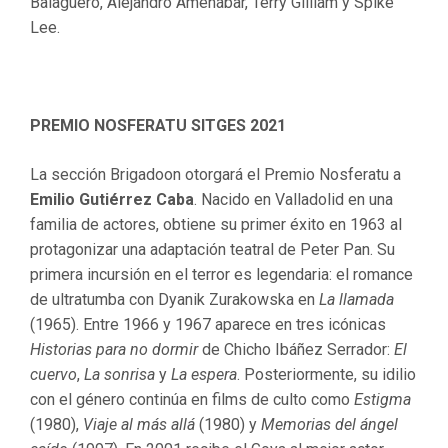
Balagueró, Alejandro Amenábar, Terry Gilliam y Spike
Lee.
PREMIO NOSFERATU SITGES 2021
La sección Brigadoon otorgará el Premio Nosferatu a
Emilio Gutiérrez Caba
. Nacido en Valladolid en una
familia de actores, obtiene su primer éxito en 1963 al
protagonizar una adaptación teatral de Peter Pan. Su
primera incursión en el terror es legendaria: el romance
de ultratumba con Dyanik Zurakowska en
La llamada
(1965). Entre 1966 y 1967 aparece en tres icónicas
Historias para no dormir
de Chicho Ibáñez Serrador:
El
cuervo
,
La sonrisa
y
La espera
. Posteriormente, su idilio
con el género continúa en films de culto como
Estigma
(1980),
Viaje al más allá
(1980) y
Memorias del ángel