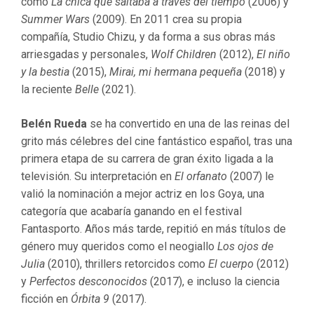
como
La chica que saltaba a través del tiempo
(2006) y
Summer Wars
(2009). En 2011 crea su propia
compañía, Studio Chizu, y da forma a sus obras más
arriesgadas y personales,
Wolf Children
(2012),
El niño
y la bestia
(2015),
Mirai, mi hermana pequeña
(2018) y
la reciente
Belle
(2021).
Belén Rueda
se ha convertido en una de las reinas del
grito más célebres del cine fantástico español, tras una
primera etapa de su carrera de gran éxito ligada a la
televisión. Su interpretación en
El orfanato
(2007) le
valió la nominación a mejor actriz en los Goya, una
categoría que acabaría ganando en el festival
Fantasporto. Años más tarde, repitió en más títulos de
género muy queridos como el neogiallo
Los ojos de
Julia
(2010), thrillers retorcidos como
El cuerpo
(2012)
y
Perfectos desconocidos
(2017), e incluso la ciencia
ficción en
Órbita 9
(2017).