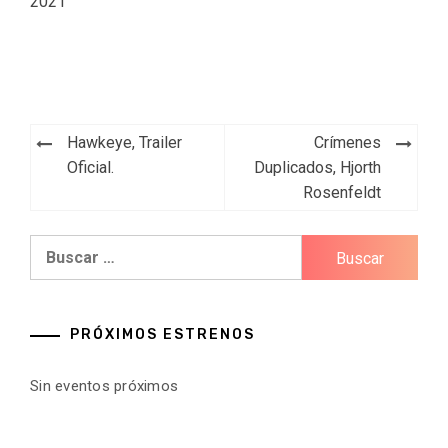
2021
Navegación
Hawkeye, Trailer
Crímenes
de
Oficial.
Duplicados, Hjorth
Rosenfeldt
entradas
Buscar:
PRÓXIMOS ESTRENOS
Sin eventos próximos