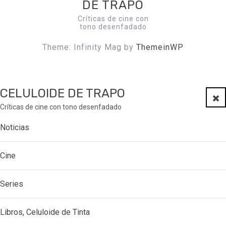
DE TRAPO
Críticas de cine con
tono desenfadado
Theme: Infinity Mag by
ThemeinWP
CELULOIDE DE TRAPO
Clo
Críticas de cine con tono desenfadado
Noticias
Cine
Series
Libros, Celuloide de Tinta