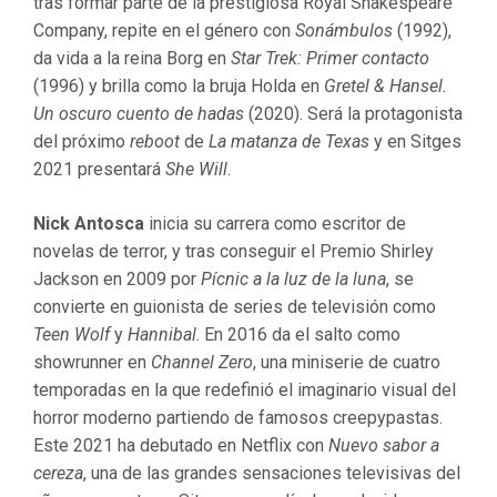
tras formar parte de la prestigiosa Royal Shakespeare
Company, repite en el género con
Sonámbulos
(1992),
da vida a la reina Borg en
Star Trek: Primer contacto
(1996) y brilla como la bruja Holda en
Gretel & Hansel.
Un oscuro cuento de hadas
(2020). Será la protagonista
del próximo
reboot
de
La matanza de Texas
y en Sitges
2021 presentará
She Will
.
Nick Antosca
inicia su carrera como escritor de
novelas de terror, y tras conseguir el Premio Shirley
Jackson en 2009 por
Pícnic a la luz de la luna
, se
convierte en guionista de series de televisión como
Teen Wolf
y
Hannibal
. En 2016 da el salto como
showrunner en
Channel Zero
, una miniserie de cuatro
temporadas en la que redefinió el imaginario visual del
horror moderno partiendo de famosos creepypastas.
Este 2021 ha debutado en Netflix con
Nuevo sabor a
cereza
, una de las grandes sensaciones televisivas del