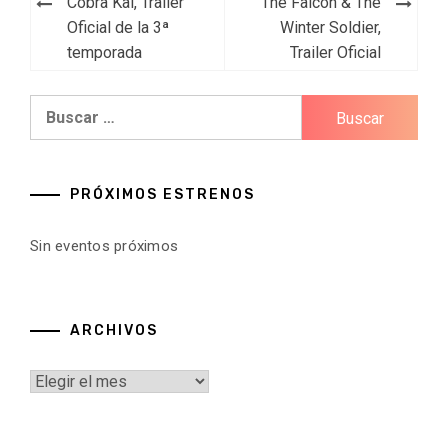
Navegación
Cobra Kai, Trailer
The Falcon & The
de
Oficial de la 3ª
Winter Soldier,
temporada
Trailer Oficial
entradas
Buscar:
PRÓXIMOS ESTRENOS
Sin eventos próximos
ARCHIVOS
Archivos