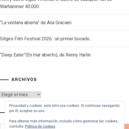
Warhammer 40.000
“La ventana abierta” de Ana Graciani
Sitges Film Festival 2026.. un primer bocado…
“Deep Eater”(En mar abierto), de Renny Harlin
ARCHIVOS
Archivos
Privacidad y cookies: este sitio usa cookies. Si continúas navegando
por él, aceptas su uso.
VOY A BUSCAR…
Para obtener más información, incluido cómo gestionar las cookies,
consulta:
Política de cookies
Buscar: