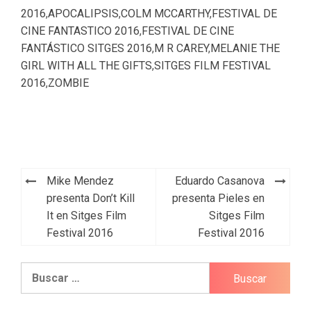
2016
,
APOCALIPSIS
,
COLM MCCARTHY
,
FESTIVAL DE
CINE FANTASTICO 2016
,
FESTIVAL DE CINE
FANTÁSTICO SITGES 2016
,
M R CAREY
,
MELANIE THE
GIRL WITH ALL THE GIFTS
,
SITGES FILM FESTIVAL
2016
,
ZOMBIE
Navegación
Mike Mendez
Eduardo Casanova
de
presenta Don’t Kill
presenta Pieles en
It en Sitges Film
Sitges Film
entradas
Festival 2016
Festival 2016
Buscar: