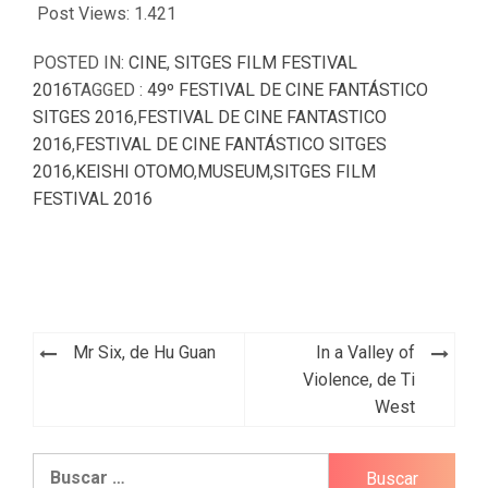
Post Views:
1.421
POSTED IN:
CINE
,
SITGES FILM FESTIVAL
2016
TAGGED :
49º FESTIVAL DE CINE FANTÁSTICO
SITGES 2016
,
FESTIVAL DE CINE FANTASTICO
2016
,
FESTIVAL DE CINE FANTÁSTICO SITGES
2016
,
KEISHI OTOMO
,
MUSEUM
,
SITGES FILM
FESTIVAL 2016
Navegación
Mr Six, de Hu Guan
In a Valley of
de
Violence, de Ti
West
entradas
Buscar: