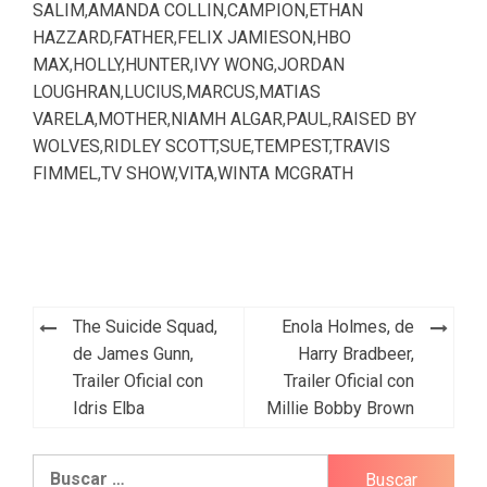
SALIM
,
AMANDA COLLIN
,
CAMPION
,
ETHAN
HAZZARD
,
FATHER
,
FELIX JAMIESON
,
HBO
MAX
,
HOLLY
,
HUNTER
,
IVY WONG
,
JORDAN
LOUGHRAN
,
LUCIUS
,
MARCUS
,
MATIAS
VARELA
,
MOTHER
,
NIAMH ALGAR
,
PAUL
,
RAISED BY
WOLVES
,
RIDLEY SCOTT
,
SUE
,
TEMPEST
,
TRAVIS
FIMMEL
,
TV SHOW
,
VITA
,
WINTA MCGRATH
Navegación
The Suicide Squad,
Enola Holmes, de
de
de James Gunn,
Harry Bradbeer,
Trailer Oficial con
Trailer Oficial con
entradas
Idris Elba
Millie Bobby Brown
Buscar: