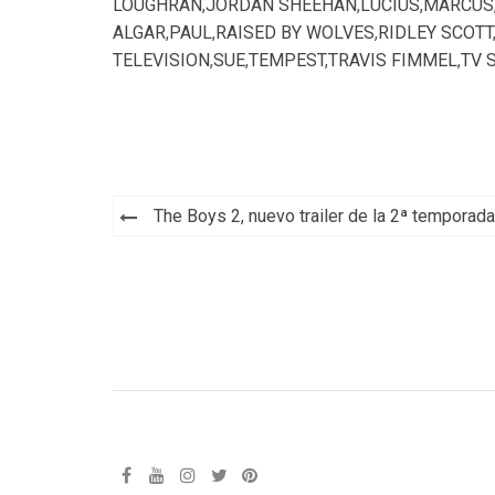
LOUGHRAN
,
JORDAN SHEEHAN
,
LUCIUS
,
MARCUS
ALGAR
,
PAUL
,
RAISED BY WOLVES
,
RIDLEY SCOTT
TELEVISION
,
SUE
,
TEMPEST
,
TRAVIS FIMMEL
,
TV 
Navegación
The Boys 2, nuevo trailer de la 2ª temporada
de
entradas