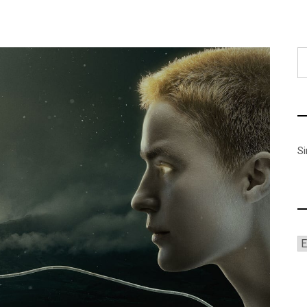
B
S
A