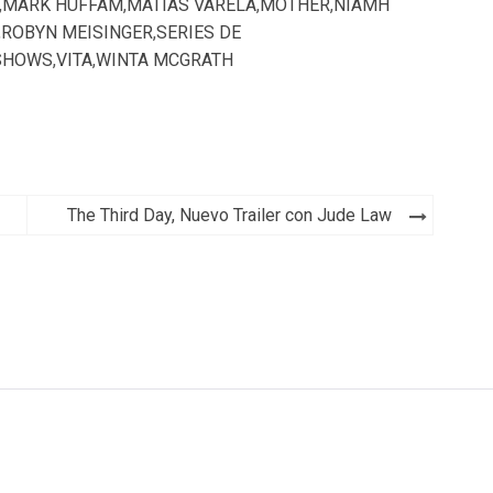
,
MARK HUFFAM
,
MATIAS VARELA
,
MOTHER
,
NIAMH
,
ROBYN MEISINGER
,
SERIES DE
SHOWS
,
VITA
,
WINTA MCGRATH
The Third Day, Nuevo Trailer con Jude Law