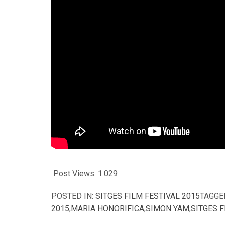
Post Views:
1.029
POSTED IN:
SITGES FILM FESTIVAL 2015
TAGGE
2015
,
MARIA HONORIFICA
,
SIMON YAM
,
SITGES F