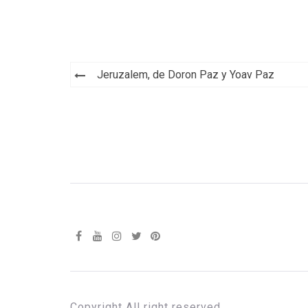
Navegación
Jeruzalem, de Doron Paz y Yoav Paz
de
entradas
Copyright All right reserved