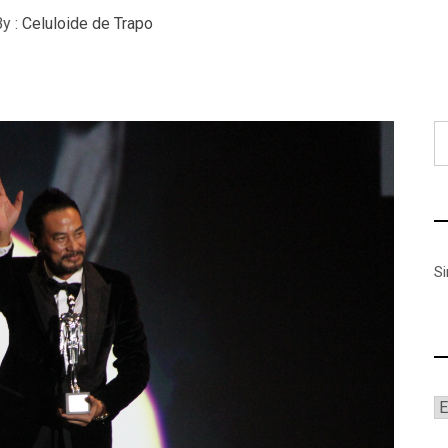
y :
Celuloide de Trapo
B
S
A