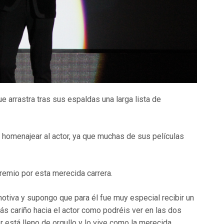
e arrastra tras sus espaldas una larga lista de
o homenajear al actor, ya que muchas de sus películas
premio por esta merecida carrera.
otiva y supongo que para él fue muy especial recibir un
ás cariño hacia el actor como podréis ver en las dos
 está lleno de orgullo y lo vive como la merecida