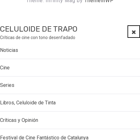
Theme: Infinity Mag by
ThemeinWP
CELULOIDE DE TRAPO
Clo
Críticas de cine con tono desenfadado
Noticias
Cine
Series
Libros, Celuloide de Tinta
Críticas y Opinión
Festival de Cine Fantástico de Catalunya