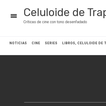
Skip
Celuloide de Tra
to
content
Toggle
Críticas de cine con tono desenfadado
menu
NOTICIAS
CINE
SERIES
LIBROS, CELULOIDE DE 