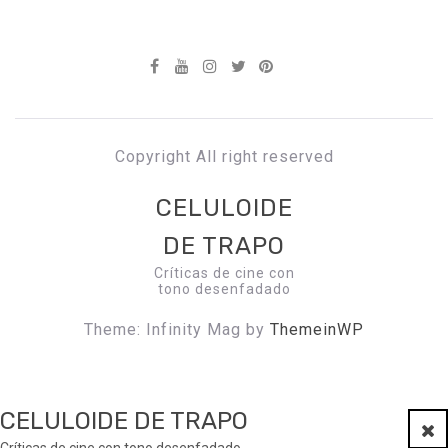
Copyright All right reserved
CELULOIDE
DE TRAPO
Críticas de cine con
tono desenfadado
Theme: Infinity Mag by
ThemeinWP
CELULOIDE DE TRAPO
Clo
Críticas de cine con tono desenfadado