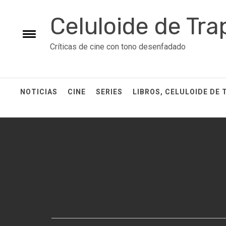
Skip
Celuloide de Tra
to
content
Toggle
Críticas de cine con tono desenfadado
menu
NOTICIAS
CINE
SERIES
LIBROS, CELULOIDE DE 