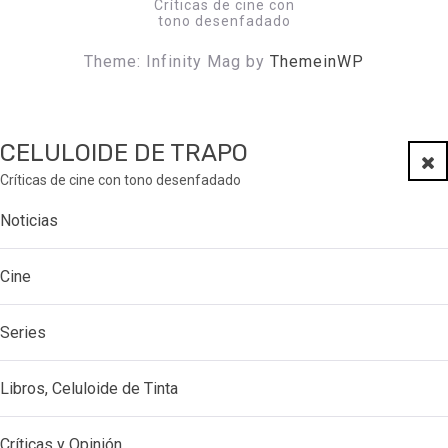
Críticas de cine con
tono desenfadado
Theme: Infinity Mag by
ThemeinWP
CELULOIDE DE TRAPO
Clo
Críticas de cine con tono desenfadado
Noticias
Cine
Series
Libros, Celuloide de Tinta
Críticas y Opinión