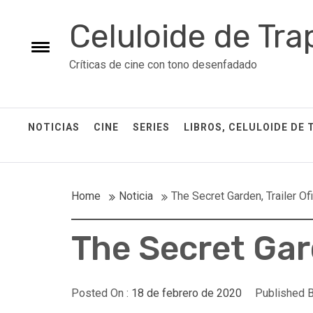
Skip
Celuloide de Tra
to
content
Toggle
Críticas de cine con tono desenfadado
menu
NOTICIAS
CINE
SERIES
LIBROS, CELULOIDE DE 
Home
Noticia
The Secret Garden, Trailer Ofi
The Secret Gard
Posted On :
18 de febrero de 2020
Published B