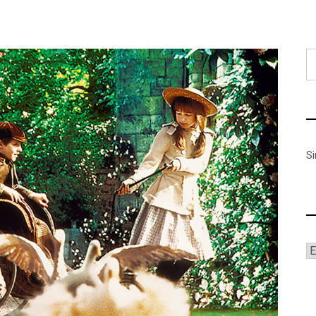
B
S
A