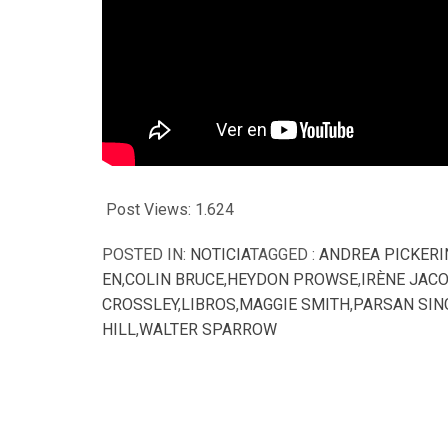
Post Views:
1.624
POSTED IN:
NOTICIA
TAGGED :
ANDREA PICKERI
EN
,
COLIN BRUCE
,
HEYDON PROWSE
,
IRÈNE JAC
CROSSLEY
,
LIBROS
,
MAGGIE SMITH
,
PARSAN SIN
HILL
,
WALTER SPARROW