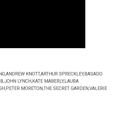
NG
,
ANDREW KNOTT
,
ARTHUR SPRECKLEY
,
BASADO
OB
,
JOHN LYNCH
,
KATE MABERLY
,
LAURA
GH
,
PETER MORETON
,
THE SECRET GARDEN
,
VALERIE