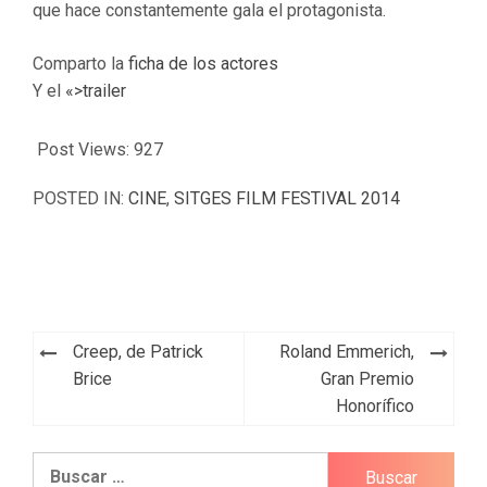
que hace constantemente gala el protagonista.
Comparto la
ficha de los actores
Y el
«>trailer
Post Views:
927
POSTED IN:
CINE
,
SITGES FILM FESTIVAL 2014
Navegación
Creep, de Patrick
Roland Emmerich,
de
Brice
Gran Premio
Honorífico
entradas
Buscar: