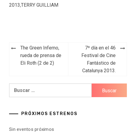
2013
,
TERRY GUILLIAM
Navegación
The Green Inferno,
7º día en el 46
de
rueda de prensa de
Festival de Cine
Eli Roth (2 de 2)
Fantástico de
entradas
Catalunya 2013.
Buscar:
PRÓXIMOS ESTRENOS
Sin eventos próximos