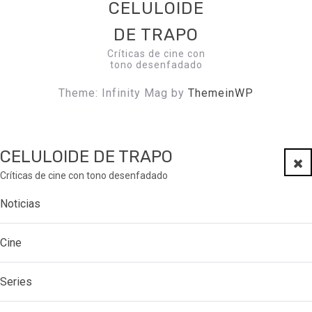
CELULOIDE
DE TRAPO
Críticas de cine con
tono desenfadado
Theme: Infinity Mag by
ThemeinWP
CELULOIDE DE TRAPO
Clo
Críticas de cine con tono desenfadado
Noticias
Cine
Series