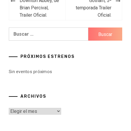
Downton Abbey, de
Gotham, 5ª
de
Brian Percival,
temporada Trailer
Trailer Oficial.
Oficial.
entradas
Buscar:
PRÓXIMOS ESTRENOS
Sin eventos próximos
ARCHIVOS
Archivos