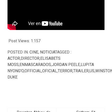
Post Views:
1.157
POSTED IN:
CINE
,
NOTICIA
TAGGED :
ACTOR
,
DIRECTOR
,
ELISABETS
MOSS
,
ENMASCARADOS
,
JORDAN PEELE
,
LUPITA
NYONG'O
,
OFFICIAL
,
OFICIAL
,
TERROR
,
TRAILER
,
US
,
WINSTO
DUKE
Navegación