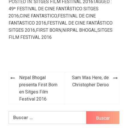
POSTED IN:
SITGES FILM FESTIVAL 2016
TAGGED :
49º FESTIVAL DE CINE FANTÁSTICO SITGES
2016
,
CINE FANTASTICO
,
FESTIVAL DE CINE
FANTASTICO 2016
,
FESTIVAL DE CINE FANTÁSTICO
SITGES 2016
,
FIRST BORN
,
NIRPAL BHOGAL
,
SITGES
FILM FESTIVAL 2016
Navegación
Nirpal Bhogal
Sam Was Here, de
de
presenta First Born
Christopher Deroo
en Sitges Film
entradas
Festival 2016
Buscar: